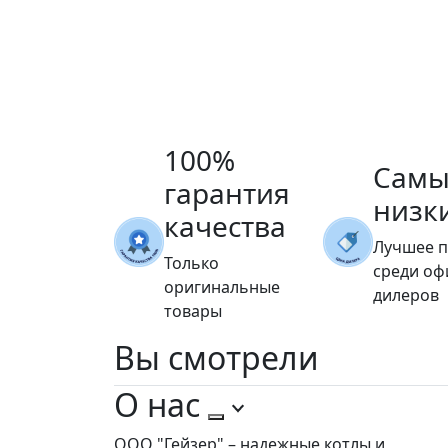
100%
Самы
гарантия
низк
качества
Лучшее 
Только
среди о
оригинальные
дилеров
товары
Вы
смотрели
О нас
ООО "Гейзер" – надежные котлы и