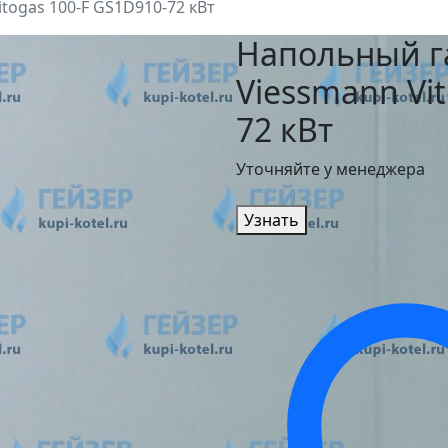
togas 100-F GS1D910-72 кВт
Напольный г
Viessmann Vi
72 кВт
Уточняйте у менеджера
Узнать