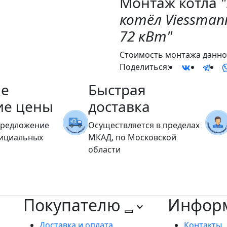
Монтаж котла
котёл Viessmann
72 кВт"
Стоимость монтажа данног
Поделиться:
е
Быстрая
ие цены
доставка
предложение
Осуществляется в пределах
фициальных
МКАД, по Московской
области
Покупателю
Инфор
Доставка и оплата
Контакты