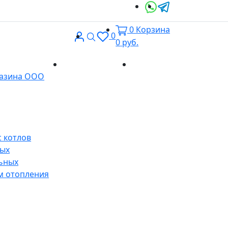
0
Корзина
Вход
Поиск
0
0
руб.
Доставка и
Контакты
газина ООО
оплата
 котлов
ных
ьных
м отопления