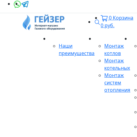
0
Корзина
Поиск
0
руб.
О магазине
Монтаж
Се
Наши
Монтаж
преимущества
котлов
Монтаж
котельных
Монтаж
систем
отопления
Продукция