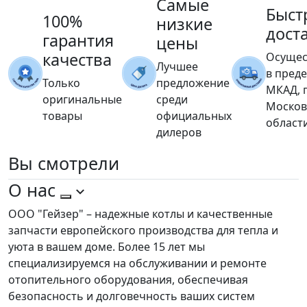
Самые
Быст
100%
низкие
дост
гарантия
цены
качества
Осущес
Лучшее
в пред
Только
предложение
МКАД, 
оригинальные
среди
Москов
товары
официальных
област
дилеров
Вы
смотрели
О нас
ООО "Гейзер" – надежные котлы и качественные
запчасти европейского производства для тепла и
уюта в вашем доме. Более 15 лет мы
специализируемся на обслуживании и ремонте
отопительного оборудования, обеспечивая
безопасность и долговечность ваших систем