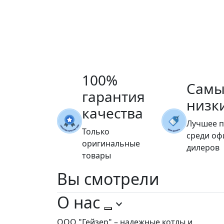
100%
Самы
гарантия
низк
качества
Лучшее 
Только
среди о
оригинальные
дилеров
товары
Вы
смотрели
О нас
ООО "Гейзер" – надежные котлы и