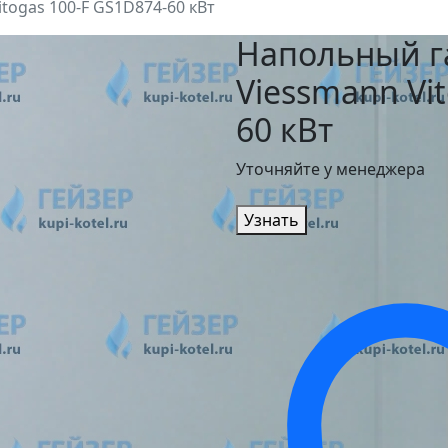
togas 100-F GS1D874-60 кВт
Напольный г
Viessmann Vi
60 кВт
Уточняйте у менеджера
Узнать