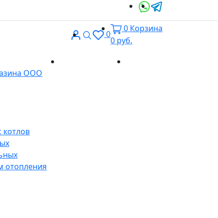
0
Корзина
Вход
Поиск
0
0
руб.
Доставка и
Контакты
газина ООО
оплата
 котлов
ных
ьных
м отопления