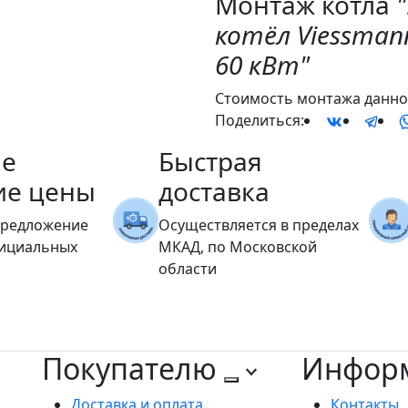
Монтаж котла
котёл Viessmann
60 кВт"
Стоимость монтажа данног
Поделиться:
е
Быстрая
ие цены
доставка
предложение
Осуществляется в пределах
фициальных
МКАД, по Московской
области
Покупателю
Инфор
Доставка и оплата
Контакты