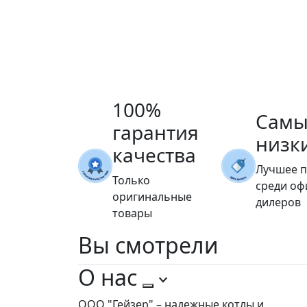
100%
Самы
гарантия
низк
качества
Лучшее 
Только
среди о
оригинальные
дилеров
товары
Вы
смотрели
О нас
ООО "Гейзер" – надежные котлы и