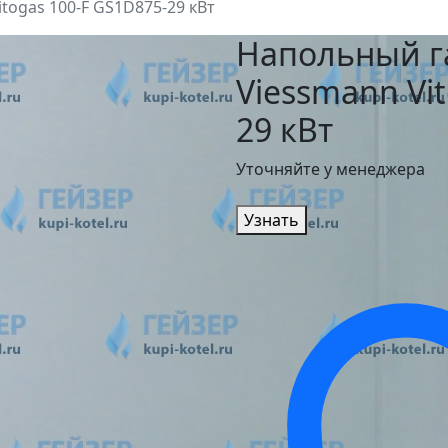
togas 100-F GS1D875-29 кВт
Напольный г
Viessmann Vi
29 кВт
Уточняйте у менеджера
Узнать