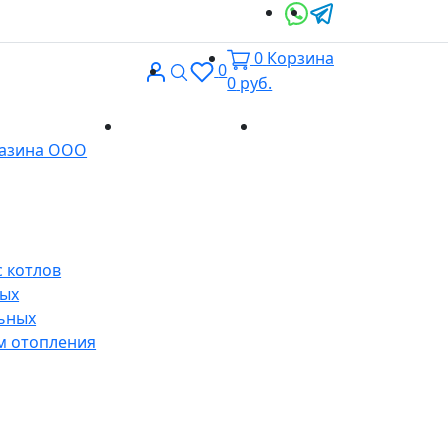
0
Корзина
Вход
Поиск
0
0
руб.
Доставка и
Контакты
газина ООО
оплата
 котлов
ных
ьных
м отопления