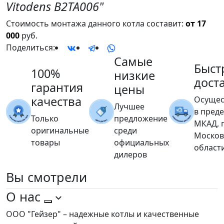
Vitodens B2TA006"
Стоимость монтажа данного котла составит:
от 17
000
руб.
Поделиться:
Самые
Быст
100%
низкие
дост
гарантия
цены
качества
Осущес
Лучшее
в пред
Только
предложение
МКАД, 
оригинальные
среди
Москов
товары
официальных
област
дилеров
Вы
смотрели
О нас
ООО "Гейзер" – надежные котлы и качественные