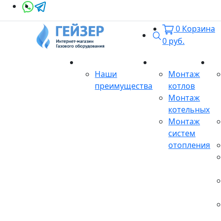
0
Корзина
Поиск
0
руб.
О магазине
Монтаж
Се
Наши
Монтаж
преимущества
котлов
Монтаж
котельных
Монтаж
систем
отопления
Продукция