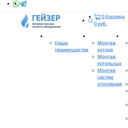
0
Корзина
Поиск
0
руб.
О магазине
Монтаж
Се
Наши
Монтаж
преимущества
котлов
Монтаж
котельных
Монтаж
систем
отопления
Продукция