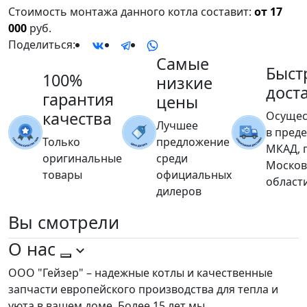
Стоимость монтажа данного котла составит:
от 17
000
руб.
Поделиться:
Самые
Быст
100%
низкие
дост
гарантия
цены
качества
Осущес
Лучшее
в пред
Только
предложение
МКАД, 
оригинальные
среди
Москов
товары
официальных
област
дилеров
Вы
смотрели
О нас
ООО "Гейзер" – надежные котлы и качественные
запчасти европейского производства для тепла и
уюта в вашем доме. Более 15 лет мы