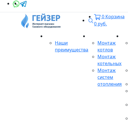
0
Корзина
Поиск
0
руб.
О магазине
Монтаж
Се
Наши
Монтаж
преимущества
котлов
Монтаж
котельных
Монтаж
систем
отопления
Продукция