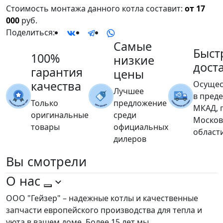
Стоимость монтажа данного котла составит:
от 17
000
руб.
Поделиться:
Самые
Быст
100%
низкие
дост
гарантия
цены
качества
Осущес
Лучшее
в пред
Только
предложение
МКАД, 
оригинальные
среди
Москов
товары
официальных
област
дилеров
Вы
смотрели
О нас
ООО "Гейзер" – надежные котлы и качественные
запчасти европейского производства для тепла и
уюта в вашем доме. Более 15 лет мы