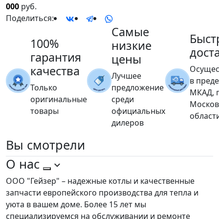
000
руб.
Поделиться:
Самые
Быст
100%
низкие
дост
гарантия
цены
качества
Осущес
Лучшее
в пред
Только
предложение
МКАД, 
оригинальные
среди
Москов
товары
официальных
област
дилеров
Вы
смотрели
О нас
ООО "Гейзер" – надежные котлы и качественные
запчасти европейского производства для тепла и
уюта в вашем доме. Более 15 лет мы
специализируемся на обслуживании и ремонте