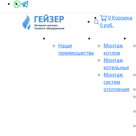
0
Корзина
Поиск
0
руб.
О магазине
Монтаж
Се
Наши
Монтаж
преимущества
котлов
Монтаж
котельных
Монтаж
систем
отопления
Продукция