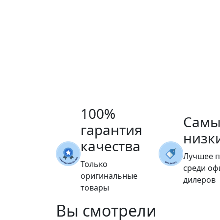
100%
Самы
гарантия
низк
качества
Лучшее 
Только
среди о
оригинальные
дилеров
товары
Вы
смотрели