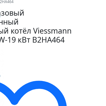
B2HA464
азовый
онный
ый котёл Viessmann
-W-19 кВт B2HA464