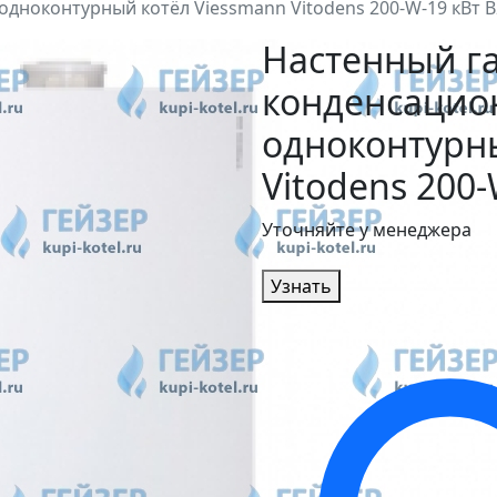
дноконтурный котёл Viessmann Vitodens 200-W-19 кВт 
Настенный г
конденсаци
одноконтурн
Vitodens 200
Уточняйте у менеджера
Узнать