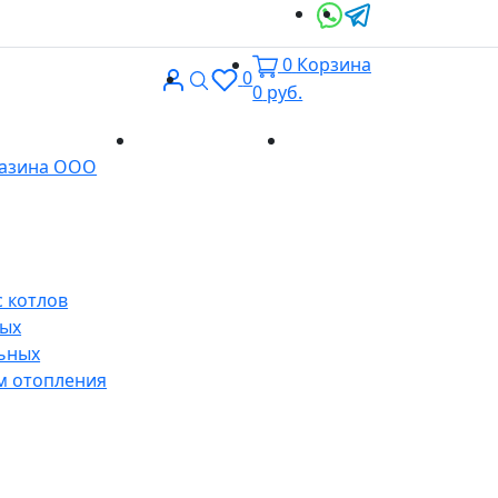
0
Корзина
Вход
Поиск
0
0
руб.
Доставка и
Контакты
газина ООО
оплата
 котлов
ных
ьных
м отопления