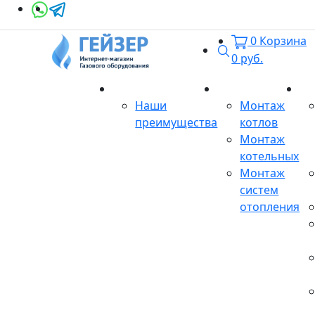
0
Корзина
Поиск
0
руб.
О магазине
Монтаж
Се
Наши
Монтаж
преимущества
котлов
Монтаж
котельных
Монтаж
систем
отопления
Продукция