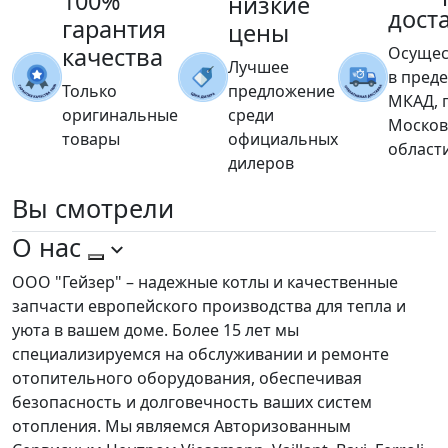
100%
низкие
дост
гарантия
цены
качества
Осущес
Лучшее
в пред
Только
предложение
МКАД, 
оригинальные
среди
Москов
товары
официальных
област
дилеров
Вы
смотрели
О нас
ООО "Гейзер" – надежные котлы и качественные
запчасти европейского производства для тепла и
уюта в вашем доме. Более 15 лет мы
специализируемся на обслуживании и ремонте
отопительного оборудования, обеспечивая
безопасность и долговечность ваших систем
отопления. Мы являемся Авторизованным