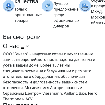
качества
Осущес
Лучшее
в пред
Только
предложение
МКАД, 
оригинальные
среди
Москов
товары
официальных
област
дилеров
Вы
смотрели
О нас
ООО "Гейзер" – надежные котлы и качественные
запчасти европейского производства для тепла и
уюта в вашем доме. Более 15 лет мы
специализируемся на обслуживании и ремонте
отопительного оборудования, обеспечивая
безопасность и долговечность ваших систем
отопления. Мы являемся Авторизованным
Сервисным Центром Viessmann, Vaillant, Baxi, Ferroli,
Thermona и ACV.