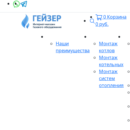
0
Корзина
Поиск
0
руб.
О магазине
Монтаж
Се
Наши
Монтаж
преимущества
котлов
Монтаж
котельных
Монтаж
систем
отопления
Продукция