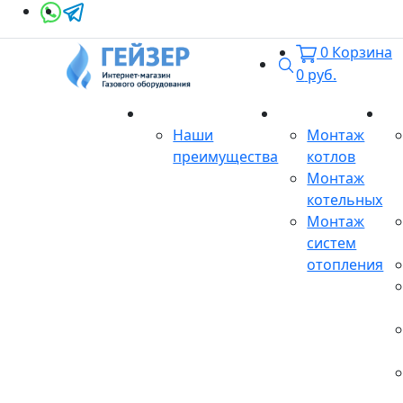
0
Корзина
Поиск
0
руб.
О магазине
Монтаж
Се
Наши
Монтаж
преимущества
котлов
Монтаж
котельных
Монтаж
систем
отопления
Продукция