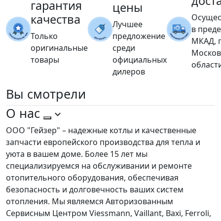
дост
гарантия
цены
качества
Осущес
Лучшее
в пред
Только
предложение
МКАД, 
оригинальные
среди
Москов
товары
официальных
област
дилеров
Вы
смотрели
О нас
ООО "Гейзер" – надежные котлы и качественные
запчасти европейского производства для тепла и
уюта в вашем доме. Более 15 лет мы
специализируемся на обслуживании и ремонте
отопительного оборудования, обеспечивая
безопасность и долговечность ваших систем
отопления. Мы являемся Авторизованным
Сервисным Центром Viessmann, Vaillant, Baxi, Ferroli,