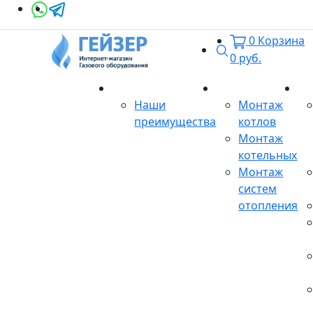
0
Корзина
Поиск
0
руб.
О магазине
Монтаж
Се
Наши
Монтаж
преимущества
котлов
Монтаж
котельных
Монтаж
систем
отопления
Продукция