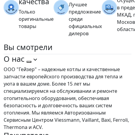
качества
Осущес
Лучшее
в пред
Только
предложение
МКАД, 
оригинальные
среди
Москов
товары
официальных
област
дилеров
Вы
смотрели
О нас
ООО "Гейзер" – надежные котлы и качественные
запчасти европейского производства для тепла и
уюта в вашем доме. Более 15 лет мы
специализируемся на обслуживании и ремонте
отопительного оборудования, обеспечивая
безопасность и долговечность ваших систем
отопления. Мы являемся Авторизованным
Сервисным Центром Viessmann, Vaillant, Baxi, Ferroli,
Thermona и ACV.