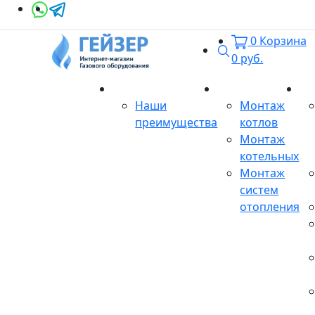
0
Корзина
Поиск
0
руб.
О магазине
Монтаж
Се
Наши
Монтаж
преимущества
котлов
Монтаж
котельных
Монтаж
систем
отопления
Продукция