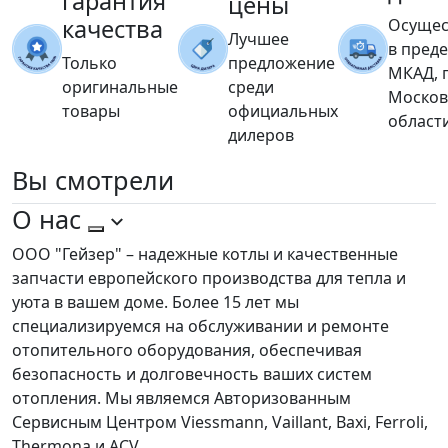
гарантия
цены
качества
Осущес
Лучшее
в пред
Только
предложение
МКАД, 
оригинальные
среди
Москов
товары
официальных
област
дилеров
Вы
смотрели
О нас
ООО "Гейзер" – надежные котлы и качественные
запчасти европейского производства для тепла и
уюта в вашем доме. Более 15 лет мы
специализируемся на обслуживании и ремонте
отопительного оборудования, обеспечивая
безопасность и долговечность ваших систем
отопления. Мы являемся Авторизованным
Сервисным Центром Viessmann, Vaillant, Baxi, Ferroli,
Thermona и ACV.