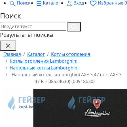
Поиск
Каталог
Вход
Избранные
0
Поиск
Результаты поиска
Главная
Каталог
Котлы отопления
Котлы отопления Lamborghini
Напольные котлы Lamborghini
Напольный котел Lamborghini AXE 3 47 (н.к. AXE 3
47 R + 08524630) (00918630)