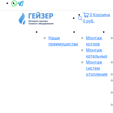
0
Корзина
Поиск
0
руб.
О магазине
Монтаж
Се
Наши
Монтаж
преимущества
котлов
Монтаж
котельных
Монтаж
систем
отопления
Продукция