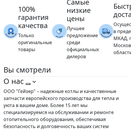
Самые
Быст
100%
низкие
дост
гарантия
цены
качества
Осущес
Лучшее
в пред
Только
предложение
МКАД, 
оригинальные
среди
Москов
товары
официальных
област
дилеров
Вы
смотрели
О нас
ООО "Гейзер" – надежные котлы и качественные
запчасти европейского производства для тепла и
уюта в вашем доме. Более 15 лет мы
специализируемся на обслуживании и ремонте
отопительного оборудования, обеспечивая
безопасность и долговечность ваших систем