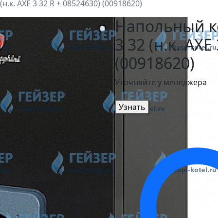
.к. AXE 3 32 R + 08524630) (00918620)
Напольный ко
3 32 (н.к. AXE
(00918620)
Уточняйте у менеджера
Узнать