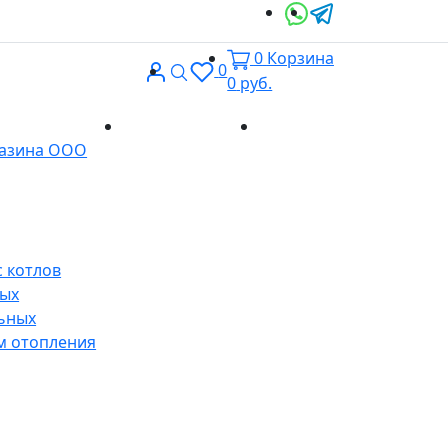
0
Корзина
Вход
Поиск
0
0
руб.
Доставка и
Контакты
газина ООО
оплата
 котлов
ных
ьных
м отопления