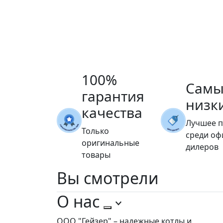
100%
Самы
гарантия
низк
качества
Лучшее 
Только
среди о
оригинальные
дилеров
товары
Вы
смотрели
О нас
ООО "Гейзер" – надежные котлы и