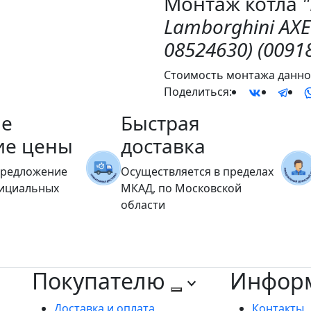
Монтаж котла
Lamborghini AXE 
08524630) (0091
Стоимость монтажа данног
Поделиться:
е
Быстрая
ие цены
доставка
предложение
Осуществляется в пределах
фициальных
МКАД, по Московской
области
Покупателю
Инфор
Доставка и оплата
Контакты