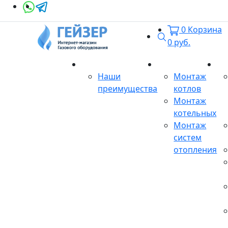
0
Корзина
Поиск
0
руб.
О магазине
Монтаж
Се
Наши
Монтаж
преимущества
котлов
Монтаж
котельных
Монтаж
систем
отопления
Продукция