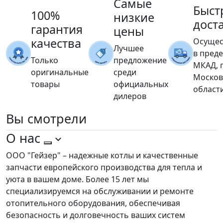
Самые
Быст
100%
низкие
дост
гарантия
цены
качества
Осущес
Лучшее
в пред
Только
предложение
МКАД, 
оригинальные
среди
Москов
товары
официальных
област
дилеров
Вы
смотрели
О нас
ООО "Гейзер" – надежные котлы и качественные
запчасти европейского производства для тепла и
уюта в вашем доме. Более 15 лет мы
специализируемся на обслуживании и ремонте
отопительного оборудования, обеспечивая
безопасность и долговечность ваших систем