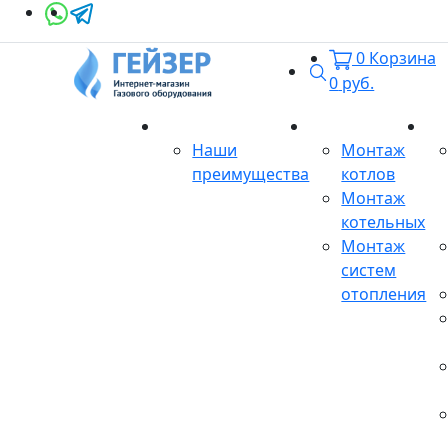
0
Корзина
Поиск
0
руб.
О магазине
Монтаж
Се
Наши
Монтаж
преимущества
котлов
Монтаж
котельных
Монтаж
систем
отопления
Продукция