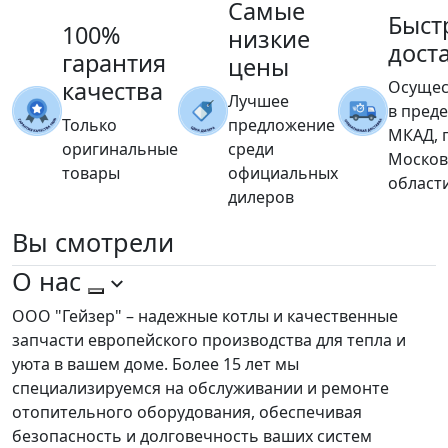
Самые
Быст
100%
низкие
дост
гарантия
цены
качества
Осущес
Лучшее
в пред
Только
предложение
МКАД, 
оригинальные
среди
Москов
товары
официальных
област
дилеров
Вы
смотрели
О нас
ООО "Гейзер" – надежные котлы и качественные
запчасти европейского производства для тепла и
уюта в вашем доме. Более 15 лет мы
специализируемся на обслуживании и ремонте
отопительного оборудования, обеспечивая
безопасность и долговечность ваших систем