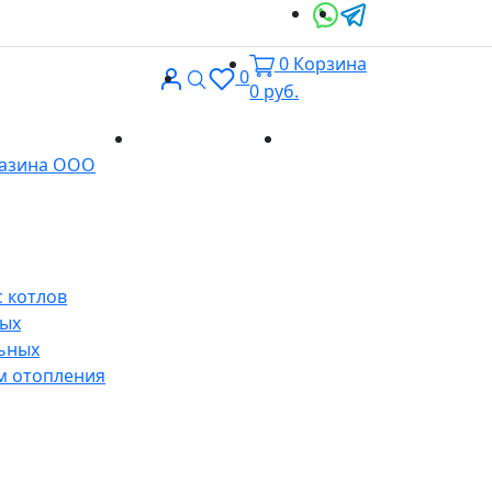
0
Корзина
Вход
Поиск
0
0
руб.
Доставка и
Контакты
газина ООО
оплата
 котлов
ных
ьных
м отопления