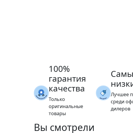
100%
Самы
гарантия
низк
качества
Лучшее 
Только
среди о
оригинальные
дилеров
товары
Вы
смотрели