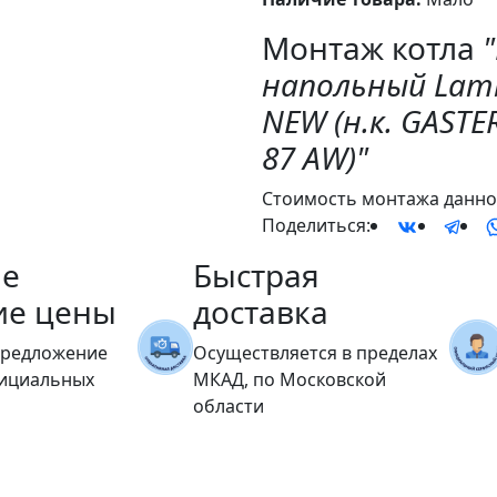
Монтаж котла
напольный Lamb
NEW (н.к. GASTE
87 AW)"
Стоимость монтажа данног
Поделиться:
е
Быстрая
ие цены
доставка
предложение
Осуществляется в пределах
фициальных
МКАД, по Московской
области