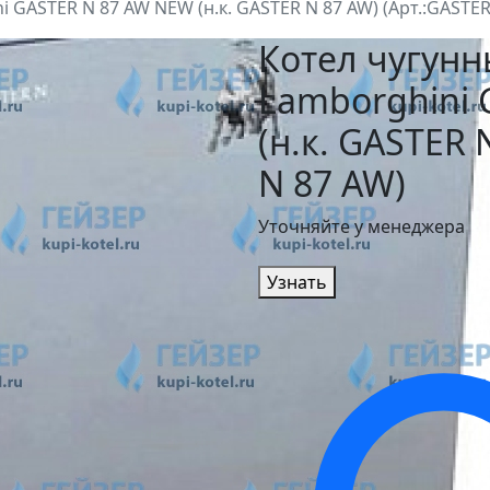
GASTER N 87 AW NEW (н.к. GASTER N 87 AW) (Арт.:GASTER
Котел чугун
Lamborghini
(н.к. GASTER 
N 87 AW)
Уточняйте у менеджера
Узнать