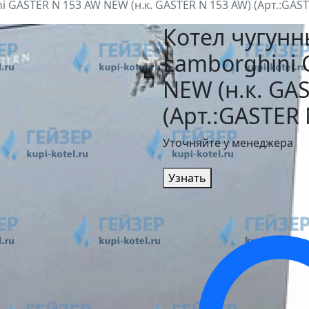
GASTER N 153 AW NEW (н.к. GASTER N 153 AW) (Арт.:GAST
Котел чугун
Lamborghini 
NEW (н.к. GA
(Арт.:GASTER 
Уточняйте у менеджера
Узнать