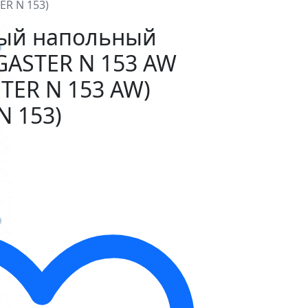
ER N 153)
ный напольный
GASTER N 153 AW
STER N 153 AW)
N 153)