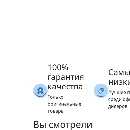
100%
Самы
гарантия
низк
качества
Лучшее 
Только
среди о
оригинальные
дилеров
товары
Вы
смотрели