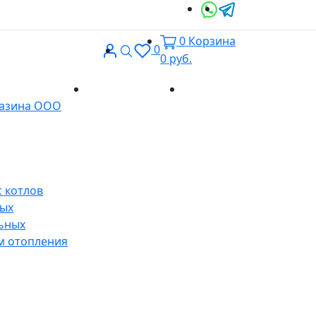
0
Корзина
Вход
Поиск
0
0
руб.
Доставка и
Контакты
газина ООО
оплата
 котлов
ных
ьных
м отопления