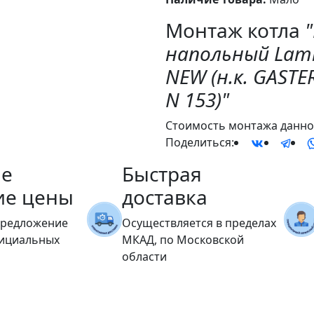
Монтаж котла
напольный Lamb
NEW (н.к. GASTE
N 153)"
Стоимость монтажа данног
Поделиться:
е
Быстрая
ие цены
доставка
предложение
Осуществляется в пределах
фициальных
МКАД, по Московской
области