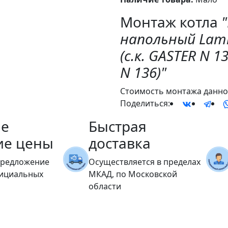
Монтаж котла
напольный Lamb
(с.к. GASTER N 
N 136)"
Стоимость монтажа данног
Поделиться:
е
Быстрая
ие цены
доставка
предложение
Осуществляется в пределах
фициальных
МКАД, по Московской
области