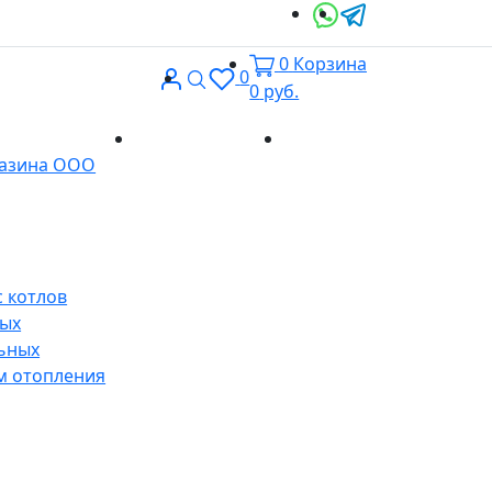
0
Корзина
Вход
Поиск
0
0
руб.
Доставка и
Контакты
газина ООО
оплата
 котлов
ных
ьных
м отопления