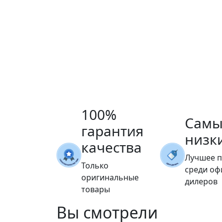
100%
Самы
гарантия
низк
качества
Лучшее 
Только
среди о
оригинальные
дилеров
товары
Вы
смотрели