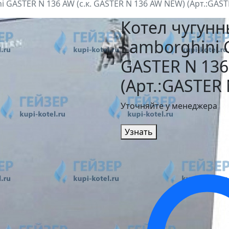
GASTER N 136 AW (с.к. GASTER N 136 AW NEW) (Арт.:GAST
Котел чугун
Lamborghini G
GASTER N 13
(Арт.:GASTER 
Уточняйте у менеджера
Узнать