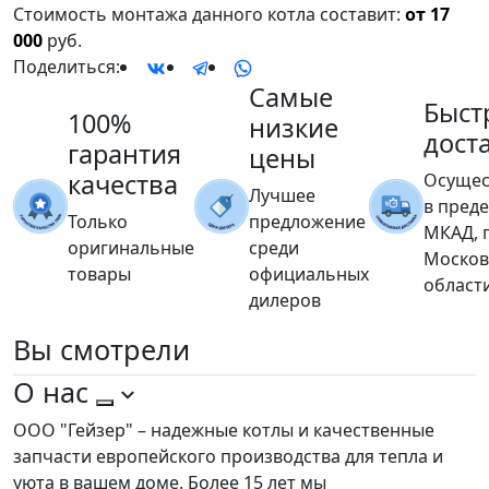
Стоимость монтажа данного котла составит:
от 17
000
руб.
Поделиться:
Самые
Быст
100%
низкие
дост
гарантия
цены
качества
Осущес
Лучшее
в пред
Только
предложение
МКАД, 
оригинальные
среди
Москов
товары
официальных
област
дилеров
Вы
смотрели
О нас
ООО "Гейзер" – надежные котлы и качественные
запчасти европейского производства для тепла и
уюта в вашем доме. Более 15 лет мы