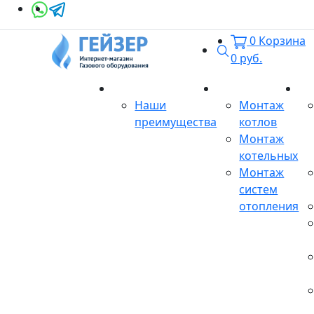
0
Корзина
Поиск
0
руб.
О магазине
Монтаж
Се
Наши
Монтаж
преимущества
котлов
Монтаж
котельных
Монтаж
систем
отопления
Продукция