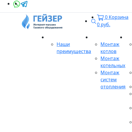
0
Корзина
Поиск
0
руб.
О магазине
Монтаж
Се
Наши
Монтаж
преимущества
котлов
Монтаж
котельных
Монтаж
систем
отопления
Продукция