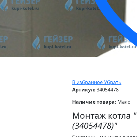
В избранное
Убрать
Артикул:
34054478
Наличие товара:
Мало
Монтаж котла
"
(34054478)"
Стоимость монтажа данног