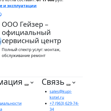
е и эксплуатации
ООО Гейзер –
официальный
сервисный центр
Полный спектр услуг: монтаж,
обслуживание ремонт
мация
Связь
sales@kupi-
kotel.ru
циальности
+7 (963) 629-74-
та
34