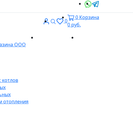
0
Корзина
Вход
Поиск
0
0
руб.
Доставка и
Контакты
газина ООО
оплата
 котлов
ных
ьных
м отопления