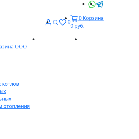
0
Корзина
Вход
Поиск
0
0
руб.
Доставка и
Контакты
газина ООО
оплата
 котлов
ных
ьных
м отопления