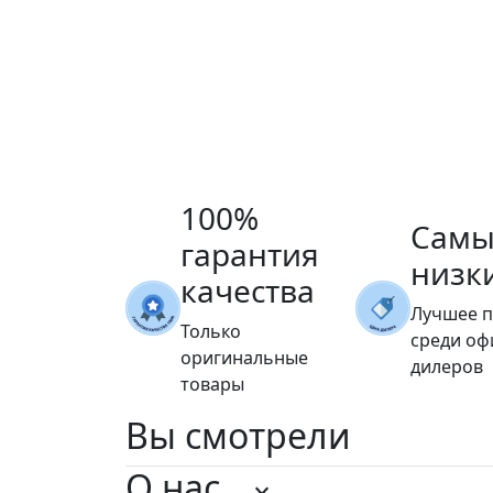
100%
Самы
гарантия
низк
качества
Лучшее 
Только
среди о
оригинальные
дилеров
товары
Вы
смотрели
О нас