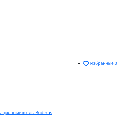
Избранные
0
сационные котлы Buderus