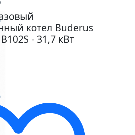
)
азовый
нный котел Buderus
B102S - 31,7 кВт