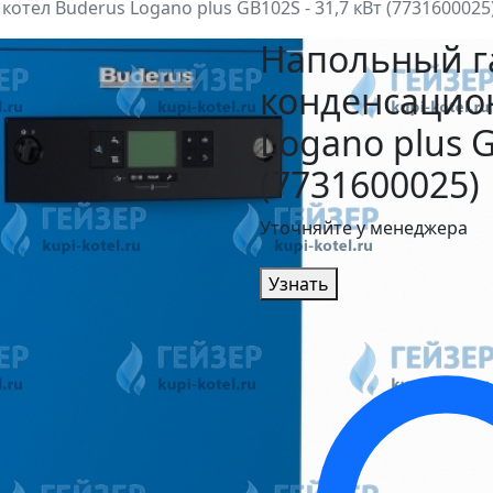
тел Buderus Logano plus GB102S - 31,7 кВт (7731600025
Напольный г
конденсацио
Logano plus G
(7731600025)
Уточняйте у менеджера
Узнать