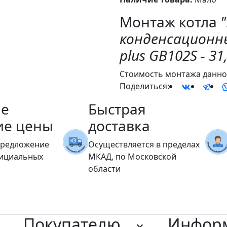
Монтаж котла
конденсационны
plus GB102S - 31
Стоимость монтажа данног
Поделиться:
е
Быстрая
ие цены
доставка
предложение
Осуществляется в пределах
фициальных
МКАД, по Московской
области
Покупателю
Инфор