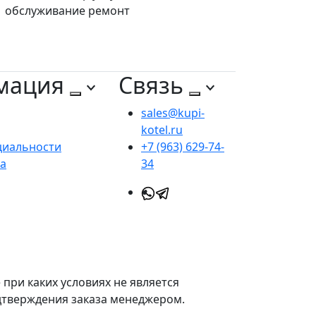
обслуживание ремонт
мация
Связь
sales@kupi-
kotel.ru
циальности
+7 (963) 629-74-
та
34
при каких условиях не является
одтверждения заказа менеджером.