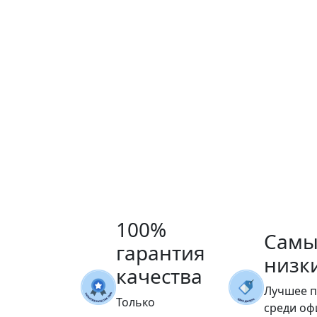
100%
Самы
гарантия
низк
качества
Лучшее 
Только
среди о