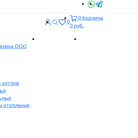
0
Корзина
Вход
Поиск
0
0
руб.
Доставка и
Контакты
газина ООО
оплата
 котлов
ных
ьных
м отопления