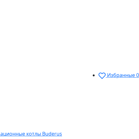
Избранные
0
сационные котлы Buderus