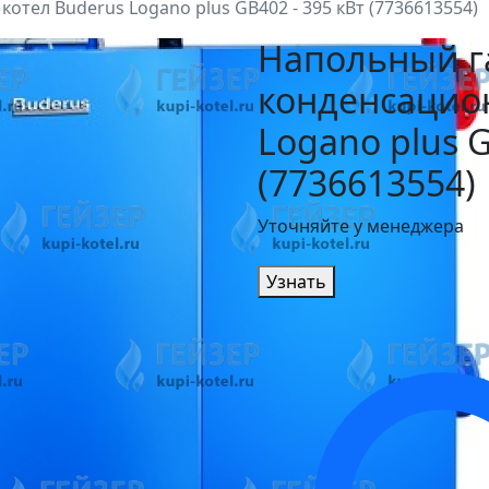
тел Buderus Logano plus GB402 - 395 кВт (7736613554)
Напольный г
конденсацио
Logano plus G
(7736613554)
Уточняйте у менеджера
Узнать