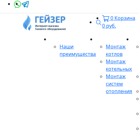
0
Корзина
Поиск
0
руб.
О магазине
Монтаж
Се
Наши
Монтаж
преимущества
котлов
Монтаж
котельных
Монтаж
систем
отопления
Продукция