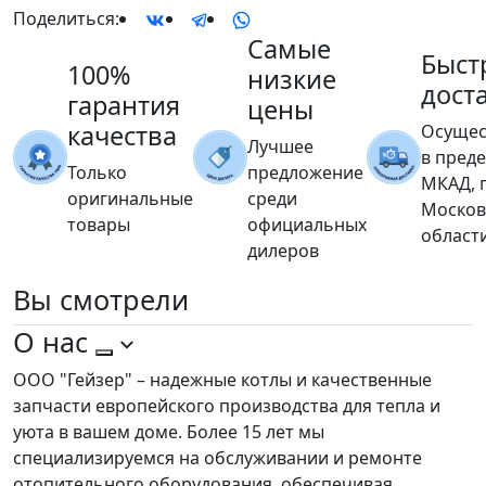
Поделиться:
Самые
Быст
100%
низкие
дост
гарантия
цены
качества
Осущес
Лучшее
в пред
Только
предложение
МКАД, 
оригинальные
среди
Москов
товары
официальных
област
дилеров
Вы
смотрели
О нас
ООО "Гейзер" – надежные котлы и качественные
запчасти европейского производства для тепла и
уюта в вашем доме. Более 15 лет мы
специализируемся на обслуживании и ремонте
отопительного оборудования, обеспечивая