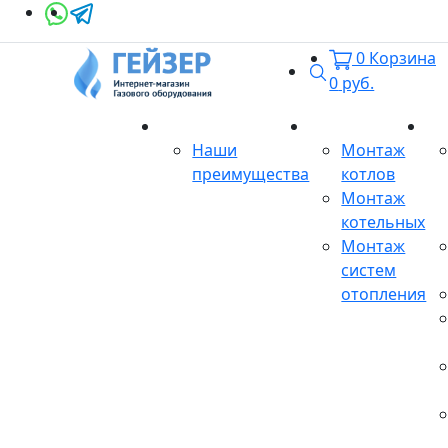
0
Корзина
Поиск
0
руб.
О магазине
Монтаж
Се
Наши
Монтаж
преимущества
котлов
Монтаж
котельных
Монтаж
систем
отопления
Продукция