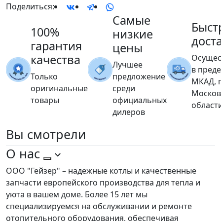
Поделиться:
Самые
Быст
100%
низкие
дост
гарантия
цены
качества
Осущес
Лучшее
в пред
Только
предложение
МКАД, 
оригинальные
среди
Москов
товары
официальных
област
дилеров
Вы
смотрели
О нас
ООО "Гейзер" – надежные котлы и качественные
запчасти европейского производства для тепла и
уюта в вашем доме. Более 15 лет мы
специализируемся на обслуживании и ремонте
отопительного оборудования, обеспечивая