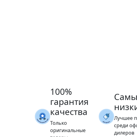
100%
Самы
гарантия
низк
качества
Лучшее 
Только
среди о
оригинальные
дилеров