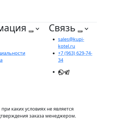
мация
Связь
sales@kupi-
kotel.ru
циальности
+7 (963) 629-74-
та
34
при каких условиях не является
одтверждения заказа менеджером.