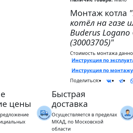
Монтаж котла
котёл на газе 
Buderus Logano
(30003705)"
Стоимость монтажа данног
Инструкция по эксплуа
Инструкция по монтажу
Поделиться:
е
Быстрая
ие цены
доставка
предложение
Осуществляется в пределах
фициальных
МКАД, по Московской
области