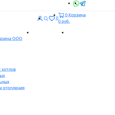
0
Корзина
Вход
Поиск
0
0
руб.
Доставка и
Контакты
газина ООО
оплата
 котлов
ных
ьных
м отопления