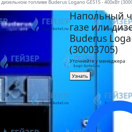
 дизельном топливе Buderus Logano GE515 - 400кВт (300
Напольный ч
газе или диз
Buderus Loga
(30003705)
Уточняйте у менеджера
Узнать