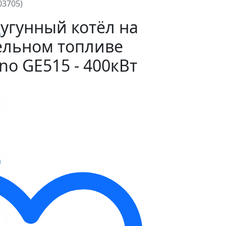
03705)
угунный котёл на
ельном топливе
no GE515 - 400кВт