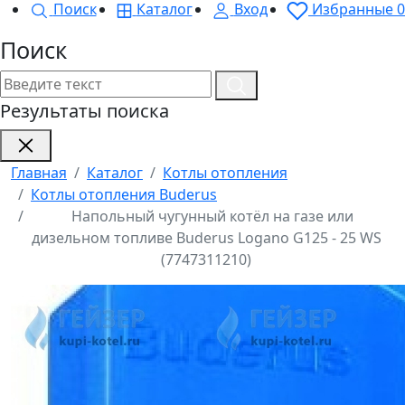
Поиск
Каталог
Вход
Избранные
0
Поиск
Результаты поиска
Главная
Каталог
Котлы отопления
Котлы отопления Buderus
Напольный чугунный котёл на газе или
дизельном топливе Buderus Logano G125 - 25 WS
(7747311210)