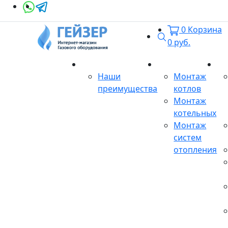
0
Корзина
Поиск
0
руб.
О магазине
Монтаж
Се
Наши
Монтаж
преимущества
котлов
Монтаж
котельных
Монтаж
систем
отопления
Продукция