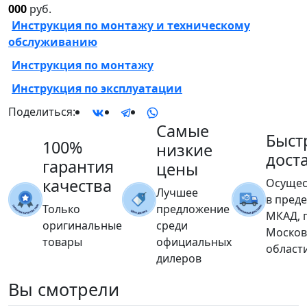
000
руб.
Инструкция по монтажу и техническому
обслуживанию
Инструкция по монтажу
Инструкция по эксплуатации
Поделиться:
Самые
Быст
100%
низкие
дост
гарантия
цены
качества
Осущес
Лучшее
в пред
Только
предложение
МКАД, 
оригинальные
среди
Москов
товары
официальных
област
дилеров
Вы
смотрели