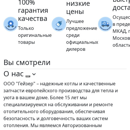
100%
низкие
дост
гарантия
цены
качества
Осущес
Лучшее
в пред
Только
предложение
МКАД, 
оригинальные
среди
Москов
товары
официальных
област
дилеров
Вы
смотрели
О нас
ООО "Гейзер" – надежные котлы и качественные
запчасти европейского производства для тепла и
уюта в вашем доме. Более 15 лет мы
специализируемся на обслуживании и ремонте
отопительного оборудования, обеспечивая
безопасность и долговечность ваших систем
отопления. Мы являемся Авторизованным