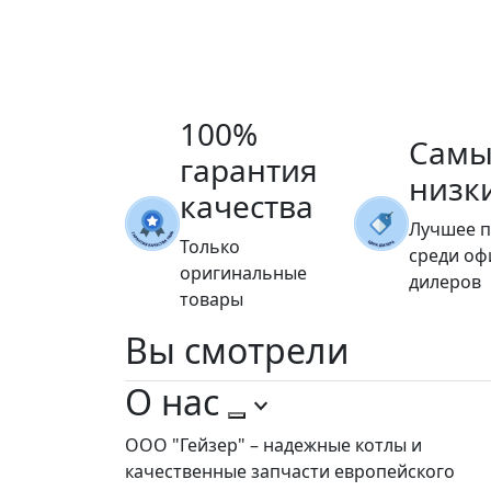
100%
Самы
гарантия
низк
качества
Лучшее 
Только
среди о
оригинальные
дилеров
товары
Вы
смотрели
О нас
ООО "Гейзер" – надежные котлы и
качественные запчасти европейского