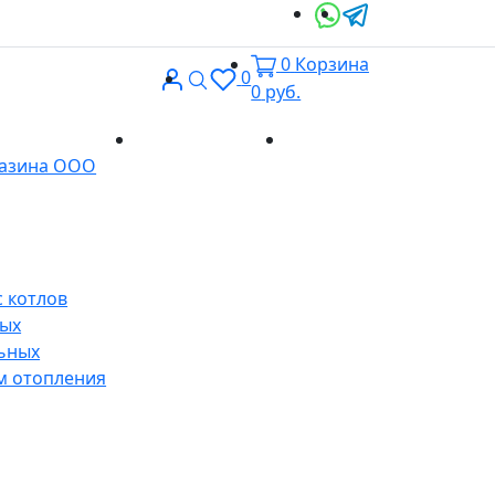
0
Корзина
Вход
Поиск
0
0
руб.
Доставка и
Контакты
газина ООО
оплата
 котлов
ных
ьных
м отопления