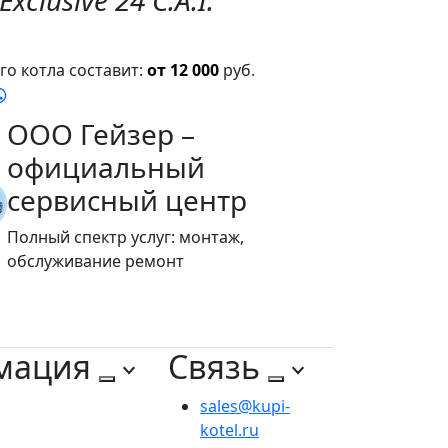
xclusive 24 C.A.I.
о котла составит:
от 12 000
руб.
ООО Гейзер –
официальный
сервисный центр
Полный спектр услуг: монтаж,
обслуживание ремонт
мация
Связь
sales@kupi-
kotel.ru