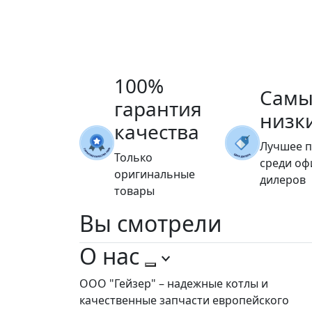
100%
Самы
гарантия
низк
качества
Лучшее 
Только
среди о
оригинальные
дилеров
товары
Вы
смотрели
О нас
ООО "Гейзер" – надежные котлы и
качественные запчасти европейского