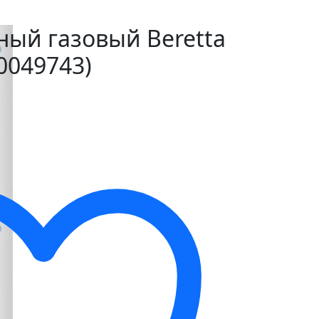
ный газовый Beretta
(20049743)