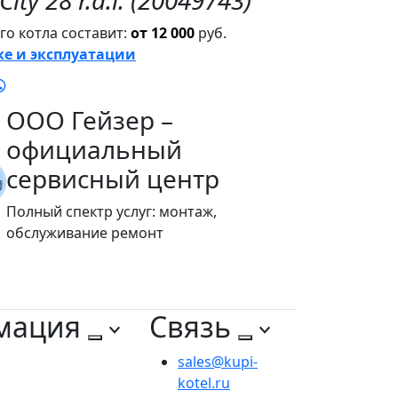
ity 28 r.a.i. (20049743)"
о котла составит:
от 12 000
руб.
ке и эксплуатации
ООО Гейзер –
официальный
сервисный центр
Полный спектр услуг: монтаж,
обслуживание ремонт
мация
Связь
sales@kupi-
kotel.ru