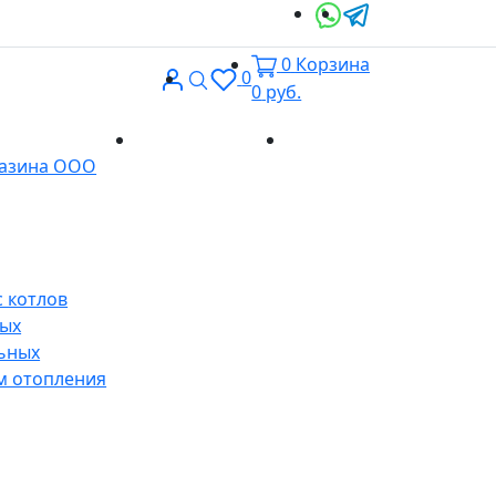
0
Корзина
Вход
Поиск
0
0
руб.
Доставка и
Контакты
газина ООО
оплата
 котлов
ных
ьных
м отопления