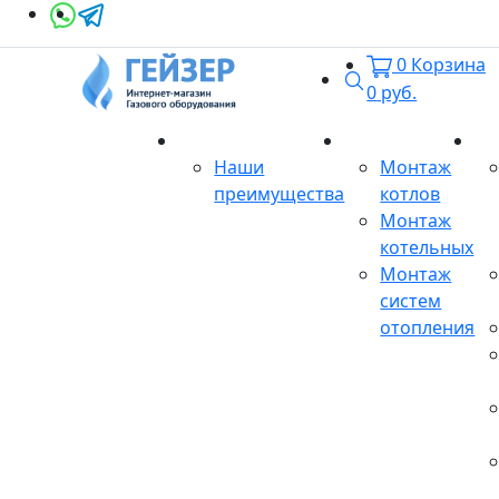
0
Корзина
Поиск
0
руб.
О магазине
Монтаж
Се
Наши
Монтаж
преимущества
котлов
Монтаж
котельных
Монтаж
систем
отопления
Продукция