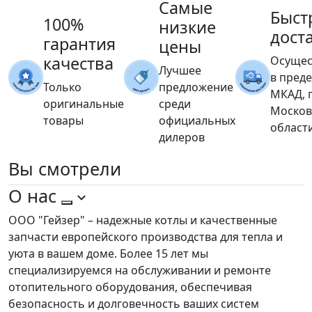
Самые
Быст
100%
низкие
дост
гарантия
цены
качества
Осущес
Лучшее
в пред
Только
предложение
МКАД, 
оригинальные
среди
Москов
товары
официальных
област
дилеров
Вы
смотрели
О нас
ООО "Гейзер" – надежные котлы и качественные
запчасти европейского производства для тепла и
уюта в вашем доме. Более 15 лет мы
специализируемся на обслуживании и ремонте
отопительного оборудования, обеспечивая
безопасность и долговечность ваших систем