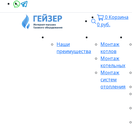
0
Корзина
Поиск
0
руб.
О магазине
Монтаж
Се
Наши
Монтаж
преимущества
котлов
Монтаж
котельных
Монтаж
систем
отопления
Продукция