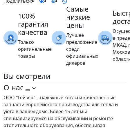
Поделиться:
Самые
Быст
100%
низкие
дост
гарантия
цены
качества
Осущес
Лучшее
в пред
Только
предложение
МКАД, 
оригинальные
среди
Москов
товары
официальных
област
дилеров
Вы
смотрели
О нас
ООО "Гейзер" – надежные котлы и качественные
запчасти европейского производства для тепла и
уюта в вашем доме. Более 15 лет мы
специализируемся на обслуживании и ремонте
отопительного оборудования, обеспечивая