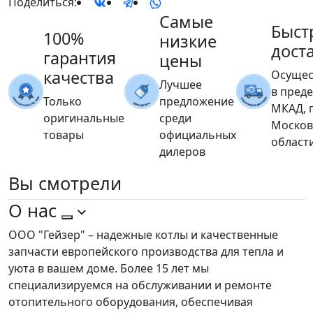
Поделиться:
Самые
Быст
100%
низкие
дост
гарантия
цены
качества
Осущес
Лучшее
в пред
Только
предложение
МКАД, 
оригинальные
среди
Москов
товары
официальных
област
дилеров
Вы
смотрели
О нас
ООО "Гейзер" – надежные котлы и качественные
запчасти европейского производства для тепла и
уюта в вашем доме. Более 15 лет мы
специализируемся на обслуживании и ремонте
отопительного оборудования, обеспечивая