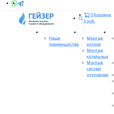
0
Корзина
Поиск
0
руб.
О магазине
Монтаж
Се
Наши
Монтаж
преимущества
котлов
Монтаж
котельных
Монтаж
систем
отопления
Продукция