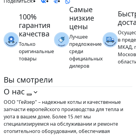
Поделиться:
Самые
Быст
100%
низкие
дост
гарантия
цены
качества
Осущес
Лучшее
в пред
Только
предложение
МКАД, 
оригинальные
среди
Москов
товары
официальных
област
дилеров
Вы
смотрели
О нас
ООО "Гейзер" – надежные котлы и качественные
запчасти европейского производства для тепла и
уюта в вашем доме. Более 15 лет мы
специализируемся на обслуживании и ремонте
отопительного оборудования, обеспечивая