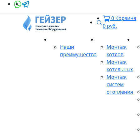
0
Корзина
Поиск
0
руб.
О магазине
Монтаж
Се
Наши
Монтаж
преимущества
котлов
Монтаж
котельных
Монтаж
систем
отопления
Продукция