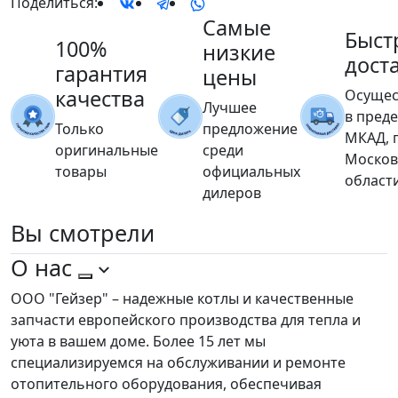
Поделиться:
Самые
Быст
100%
низкие
дост
гарантия
цены
качества
Осущес
Лучшее
в пред
Только
предложение
МКАД, 
оригинальные
среди
Москов
товары
официальных
област
дилеров
Вы
смотрели
О нас
ООО "Гейзер" – надежные котлы и качественные
запчасти европейского производства для тепла и
уюта в вашем доме. Более 15 лет мы
специализируемся на обслуживании и ремонте
отопительного оборудования, обеспечивая