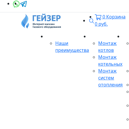
0
Корзина
Поиск
0
руб.
О магазине
Монтаж
Се
Наши
Монтаж
преимущества
котлов
Монтаж
котельных
Монтаж
систем
отопления
Продукция