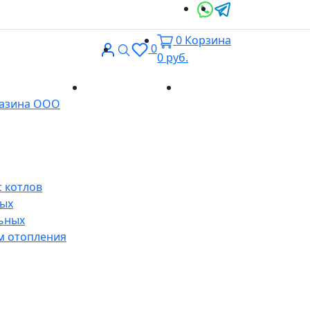
0
Корзина
Вход
Поиск
0
0
руб.
Доставка и
Контакты
газина ООО
оплата
 котлов
ных
ьных
м отопления