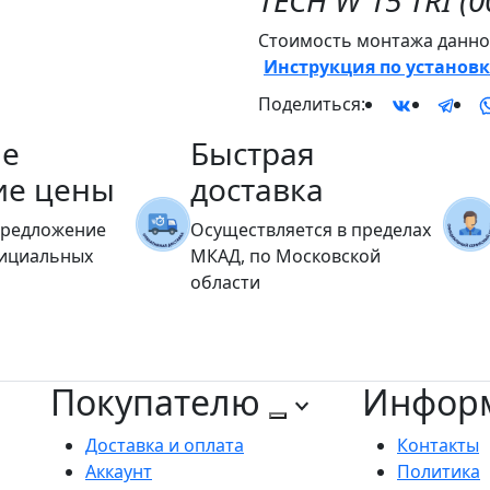
TECH W 15 TRI (0
Стоимость монтажа данног
Инструкция по установк
Поделиться:
е
Быстрая
ие цены
доставка
предложение
Осуществляется в пределах
фициальных
МКАД, по Московской
области
Покупателю
Инфор
Доставка и оплата
Контакты
Аккаунт
Политика