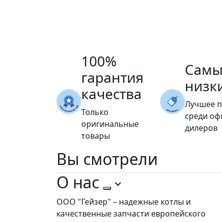
100%
Самы
гарантия
низк
качества
Лучшее 
Только
среди о
оригинальные
дилеров
товары
Вы
смотрели
О нас
ООО "Гейзер" – надежные котлы и
качественные запчасти европейского