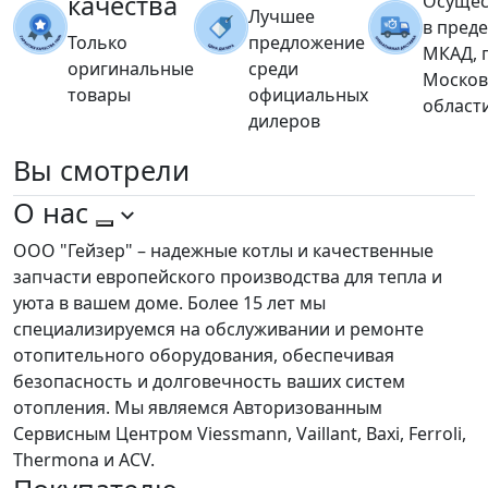
качества
Осущес
Лучшее
в пред
Только
предложение
МКАД, 
оригинальные
среди
Москов
товары
официальных
област
дилеров
Вы
смотрели
О нас
ООО "Гейзер" – надежные котлы и качественные
запчасти европейского производства для тепла и
уюта в вашем доме. Более 15 лет мы
специализируемся на обслуживании и ремонте
отопительного оборудования, обеспечивая
безопасность и долговечность ваших систем
отопления. Мы являемся Авторизованным
Сервисным Центром Viessmann, Vaillant, Baxi, Ferroli,
Thermona и ACV.