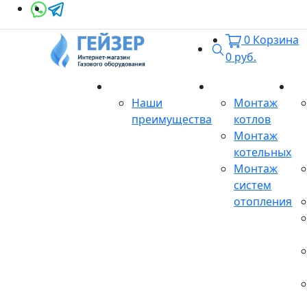
0
Корзина
Поиск
0
руб.
О магазине
Монтаж
Се
Наши
Монтаж
преимущества
котлов
Монтаж
котельных
Монтаж
систем
отопления
Продукция