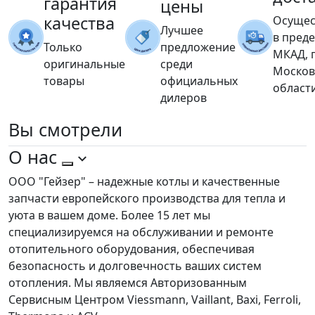
гарантия
цены
качества
Осущес
Лучшее
в пред
Только
предложение
МКАД, 
оригинальные
среди
Москов
товары
официальных
област
дилеров
Вы
смотрели
О нас
ООО "Гейзер" – надежные котлы и качественные
запчасти европейского производства для тепла и
уюта в вашем доме. Более 15 лет мы
специализируемся на обслуживании и ремонте
отопительного оборудования, обеспечивая
безопасность и долговечность ваших систем
отопления. Мы являемся Авторизованным
Сервисным Центром Viessmann, Vaillant, Baxi, Ferroli,