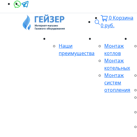
0
Корзина
Поиск
0
руб.
О магазине
Монтаж
Се
Наши
Монтаж
преимущества
котлов
Монтаж
котельных
Монтаж
систем
отопления
Продукция