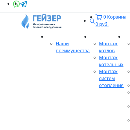
0
Корзина
Поиск
0
руб.
О магазине
Монтаж
Се
Наши
Монтаж
преимущества
котлов
Монтаж
котельных
Монтаж
систем
отопления
Продукция