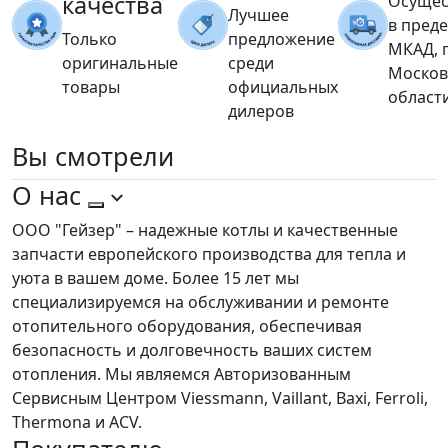
качества
Осущес
Лучшее
в пред
Только
предложение
МКАД, 
оригинальные
среди
Москов
товары
официальных
област
дилеров
Вы
смотрели
О нас
ООО "Гейзер" – надежные котлы и качественные
запчасти европейского производства для тепла и
уюта в вашем доме. Более 15 лет мы
специализируемся на обслуживании и ремонте
отопительного оборудования, обеспечивая
безопасность и долговечность ваших систем
отопления. Мы являемся Авторизованным
Сервисным Центром Viessmann, Vaillant, Baxi, Ferroli,
Thermona и ACV.