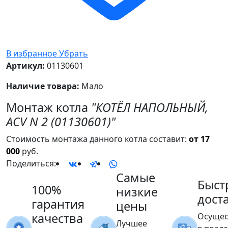
В избранное
Убрать
Артикул:
01130601
Наличие товара:
Мало
Монтаж котла
"КОТЁЛ НАПОЛЬНЫЙ,
ACV N 2 (01130601)"
Стоимость монтажа данного котла составит:
от 17
000
руб.
Поделиться:
Самые
Быст
100%
низкие
дост
гарантия
цены
качества
Осущес
Лучшее