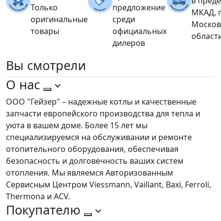
в пред
Только
предложение
МКАД, 
оригинальные
среди
Москов
товары
официальных
област
дилеров
Вы
смотрели
О нас
ООО "Гейзер" – надежные котлы и качественные
запчасти европейского производства для тепла и
уюта в вашем доме. Более 15 лет мы
специализируемся на обслуживании и ремонте
отопительного оборудования, обеспечивая
безопасность и долговечность ваших систем
отопления. Мы являемся Авторизованным
Сервисным Центром Viessmann, Vaillant, Baxi, Ferroli,
Thermona и ACV.
Покупателю