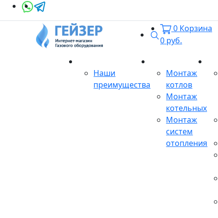
0
Корзина
Поиск
0
руб.
О магазине
Монтаж
Се
Наши
Монтаж
преимущества
котлов
Монтаж
котельных
Монтаж
систем
отопления
Продукция