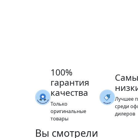
100%
Самы
гарантия
низк
качества
Лучшее 
Только
среди о
оригинальные
дилеров
товары
Вы
смотрели