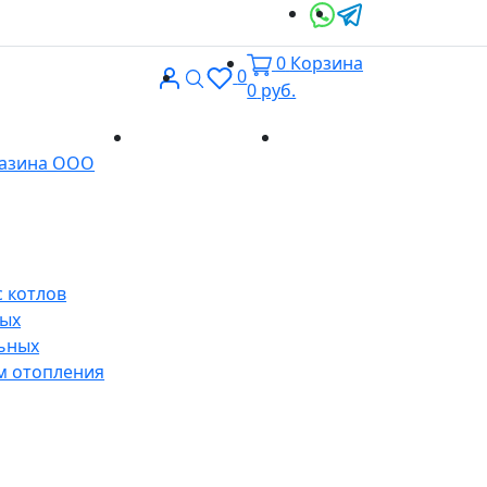
0
Корзина
Вход
Поиск
0
0
руб.
Доставка и
Контакты
газина ООО
оплата
 котлов
ных
ьных
м отопления