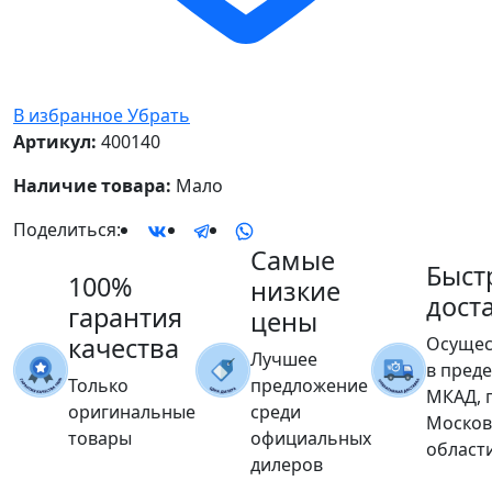
В избранное
Убрать
Артикул:
400140
Наличие товара:
Мало
Поделиться:
Самые
Быст
100%
низкие
дост
гарантия
цены
качества
Осущес
Лучшее
в пред
Только
предложение
МКАД, 
оригинальные
среди
Москов
товары
официальных
област
дилеров