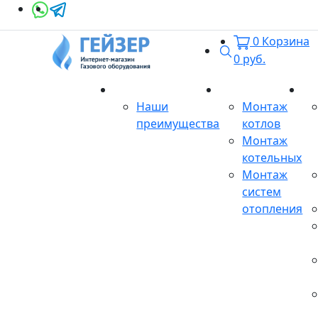
0
Корзина
Поиск
0
руб.
О магазине
Монтаж
Се
Наши
Монтаж
преимущества
котлов
Монтаж
котельных
Монтаж
систем
отопления
Продукция