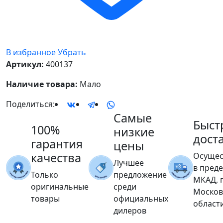
В избранное
Убрать
Артикул:
400137
Наличие товара:
Мало
Поделиться:
Самые
Быст
100%
низкие
дост
гарантия
цены
качества
Осущес
Лучшее
в пред
Только
предложение
МКАД, 
оригинальные
среди
Москов
товары
официальных
област
дилеров