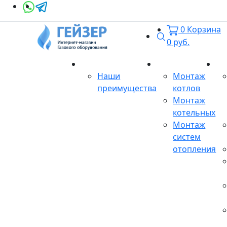
0
Корзина
Поиск
0
руб.
О магазине
Монтаж
Се
Наши
Монтаж
преимущества
котлов
Монтаж
котельных
Монтаж
систем
отопления
Продукция