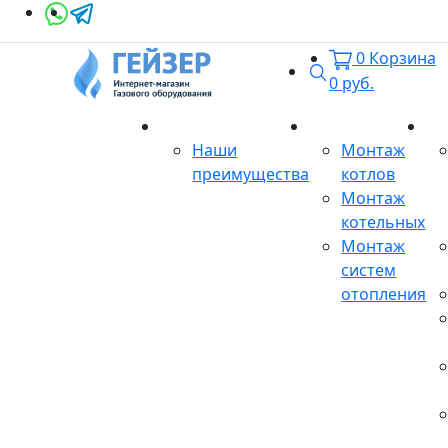
0
Корзина
Поиск
0
руб.
О магазине
Монтаж
Се
Наши
Монтаж
преимущества
котлов
Монтаж
котельных
Монтаж
систем
отопления
Продукция