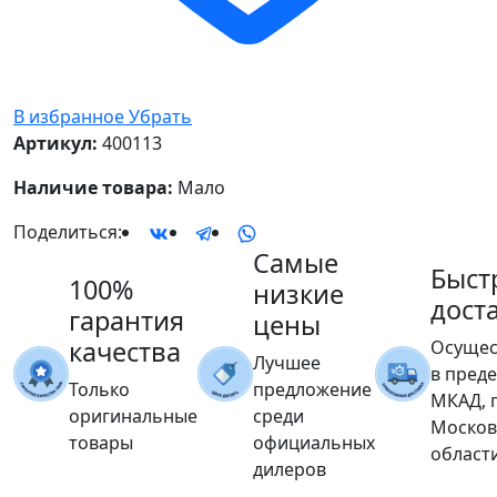
В избранное
Убрать
Артикул:
400113
Наличие товара:
Мало
Поделиться:
Самые
Быст
100%
низкие
дост
гарантия
цены
качества
Осущес
Лучшее
в пред
Только
предложение
МКАД, 
оригинальные
среди
Москов
товары
официальных
област
дилеров