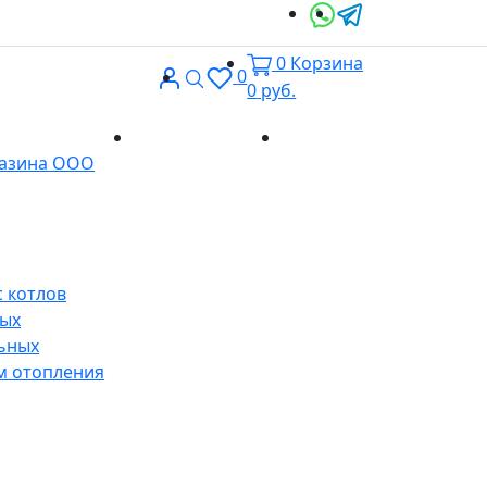
0
Корзина
Вход
Поиск
0
0
руб.
Доставка и
Контакты
газина ООО
оплата
 котлов
ных
ьных
м отопления