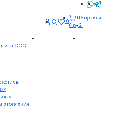
0
Корзина
Вход
Поиск
0
0
руб.
Доставка и
Контакты
газина ООО
оплата
 котлов
ных
ьных
м отопления