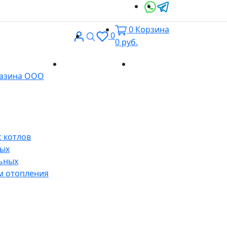
0
Корзина
Вход
Поиск
0
0
руб.
Доставка и
Контакты
газина ООО
оплата
 котлов
ных
ьных
м отопления