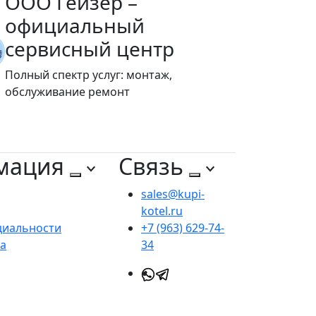
ООО Гейзер –
официальный
сервисный центр
Полный спектр услуг: монтаж,
обслуживание ремонт
мация
Связь
sales@kupi-
kotel.ru
циальности
+7 (963) 629-74-
та
34